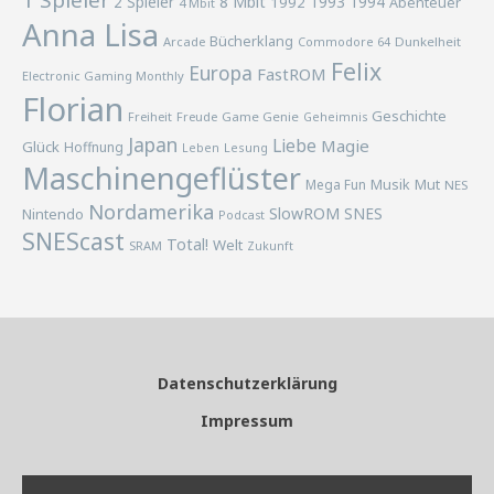
1 Spieler
2 Spieler
8 Mbit
1993
1994
1992
Abenteuer
4 Mbit
Anna Lisa
Bücherklang
Arcade
Commodore 64
Dunkelheit
Felix
Europa
FastROM
Electronic Gaming Monthly
Florian
Geschichte
Freiheit
Freude
Game Genie
Geheimnis
Japan
Liebe
Magie
Glück
Hoffnung
Lesung
Leben
Maschinengeflüster
Musik
Mega Fun
Mut
NES
Nordamerika
SlowROM
SNES
Nintendo
Podcast
SNEScast
Total!
Welt
SRAM
Zukunft
Datenschutzerklärung
Impressum