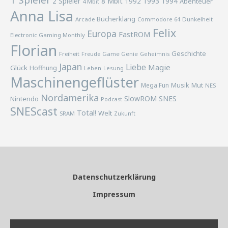
1 Spieler
2 Spieler
8 Mbit
1993
1994
1992
Abenteuer
4 Mbit
Anna Lisa
Bücherklang
Arcade
Commodore 64
Dunkelheit
Felix
Europa
FastROM
Electronic Gaming Monthly
Florian
Geschichte
Freiheit
Freude
Game Genie
Geheimnis
Japan
Liebe
Magie
Glück
Hoffnung
Lesung
Leben
Maschinengeflüster
Musik
Mega Fun
Mut
NES
Nordamerika
SlowROM
SNES
Nintendo
Podcast
SNEScast
Total!
Welt
SRAM
Zukunft
Datenschutzerklärung
Impressum