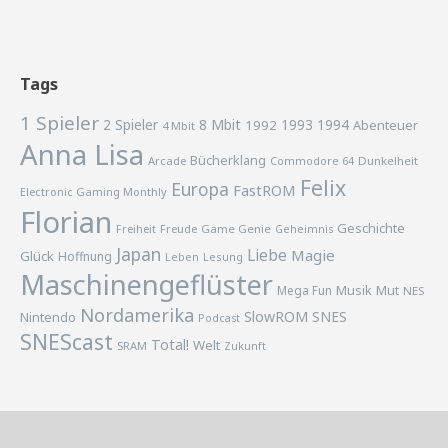
Tags
1 Spieler
2 Spieler
8 Mbit
1993
1994
1992
Abenteuer
4 Mbit
Anna Lisa
Bücherklang
Arcade
Commodore 64
Dunkelheit
Felix
Europa
FastROM
Electronic Gaming Monthly
Florian
Geschichte
Freiheit
Freude
Game Genie
Geheimnis
Japan
Liebe
Magie
Glück
Hoffnung
Lesung
Leben
Maschinengeflüster
Musik
Mega Fun
Mut
NES
Nordamerika
SlowROM
SNES
Nintendo
Podcast
SNEScast
Total!
Welt
SRAM
Zukunft