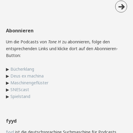
Abonnieren
Um die Podcasts von
Tone H
zu abonnieren, folge den
entsprechenden Links und klicke dort auf den Abonnieren-
Button:
▶
Bücherklang
▶
Deus ex machina
▶
Maschinengeflüster
▶
SNEScast
▶
Spielstand
fyyd
fyyd
ist die deutschsprachige Suchmaschine für Podcasts.