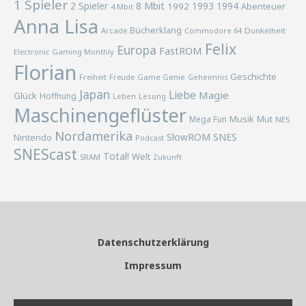
1 Spieler
2 Spieler
8 Mbit
1993
1994
1992
Abenteuer
4 Mbit
Anna Lisa
Bücherklang
Arcade
Commodore 64
Dunkelheit
Felix
Europa
FastROM
Electronic Gaming Monthly
Florian
Geschichte
Freiheit
Freude
Game Genie
Geheimnis
Japan
Liebe
Magie
Glück
Hoffnung
Lesung
Leben
Maschinengeflüster
Musik
Mega Fun
Mut
NES
Nordamerika
SlowROM
SNES
Nintendo
Podcast
SNEScast
Total!
Welt
SRAM
Zukunft
Datenschutzerklärung
Impressum