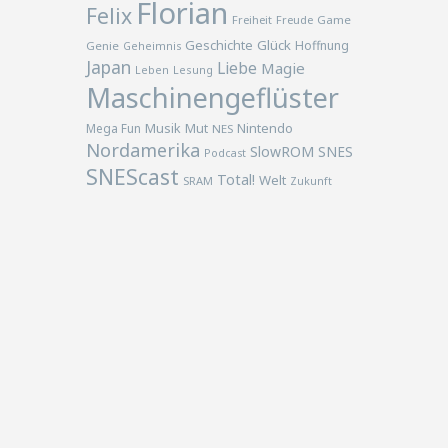
Florian
Felix
Freiheit
Freude
Game
Geschichte
Glück
Hoffnung
Genie
Geheimnis
Japan
Liebe
Magie
Lesung
Leben
Maschinengeflüster
Musik
Nintendo
Mega Fun
Mut
NES
Nordamerika
SlowROM
SNES
Podcast
SNEScast
Total!
Welt
SRAM
Zukunft