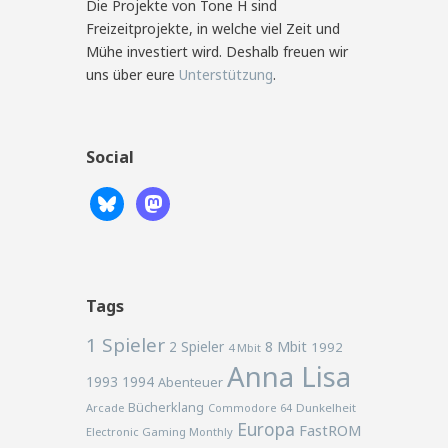
Die Projekte von Tone H sind
Freizeitprojekte, in welche viel Zeit und
Mühe investiert wird. Deshalb freuen wir
uns über eure
Unterstützung
.
Social
Tags
1 Spieler
2 Spieler
8 Mbit
1992
4 Mbit
Anna Lisa
1993
1994
Abenteuer
Bücherklang
Arcade
Commodore 64
Dunkelheit
Europa
FastROM
Electronic Gaming Monthly