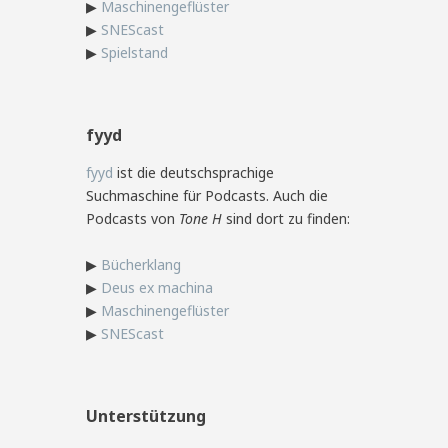
▶
Maschinengeflüster
▶
SNEScast
▶
Spielstand
fyyd
fyyd
ist die deutschsprachige
Suchmaschine für Podcasts. Auch die
Podcasts von
Tone H
sind dort zu finden:
▶
Bücherklang
▶
Deus ex machina
▶
Maschinengeflüster
▶
SNEScast
Unterstützung