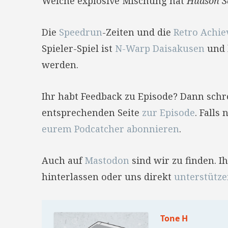
Welche explosive Mischung hat
Hudson S
Die
Speedrun
-Zeiten und die
Retro Achi
Spieler-Spiel ist
N-Warp Daisakusen
und
werden.
Ihr habt Feedback zu Episode? Dann sch
entsprechenden Seite
zur Episode
. Falls
eurem Podcatcher abonnieren
.
Auch auf
Mastodon
sind wir zu finden. 
hinterlassen oder uns direkt
unterstütz