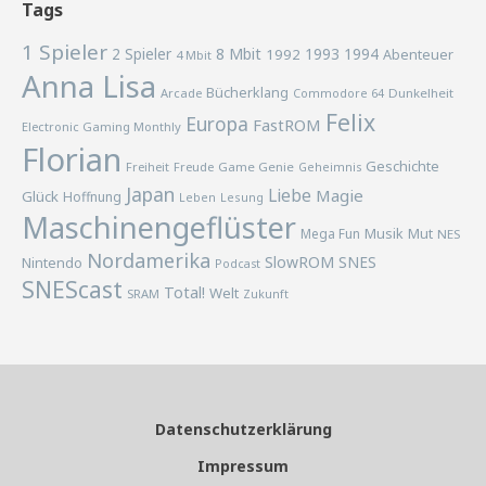
Tags
1 Spieler
2 Spieler
8 Mbit
1993
1994
1992
Abenteuer
4 Mbit
Anna Lisa
Bücherklang
Arcade
Commodore 64
Dunkelheit
Felix
Europa
FastROM
Electronic Gaming Monthly
Florian
Geschichte
Freiheit
Freude
Game Genie
Geheimnis
Japan
Liebe
Magie
Glück
Hoffnung
Lesung
Leben
Maschinengeflüster
Musik
Mega Fun
Mut
NES
Nordamerika
SlowROM
SNES
Nintendo
Podcast
SNEScast
Total!
Welt
SRAM
Zukunft
Datenschutzerklärung
Impressum