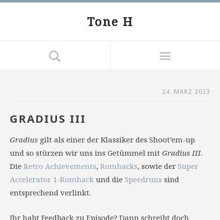
Tone H
24. MÄRZ 2023
GRADIUS III
Gradius
gilt als einer der Klassiker des Shoot’em-up
und so stürzen wir uns ins Getümmel mit
Gradius III
.
Die
Retro Achievements
,
Romhacks
, sowie der
Super
Accelerator 1-Romhack
und die
Speedruns
sind
entsprechend verlinkt.
Ihr habt Feedback zu Episode? Dann schreibt doch