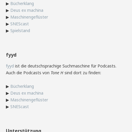
▶
Bücherklang
▶
Deus ex machina
▶
Maschinengeflüster
▶
SNEScast
▶
Spielstand
fyyd
fyyd
ist die deutschsprachige Suchmaschine für Podcasts.
Auch die Podcasts von
Tone H
sind dort zu finden:
▶
Bücherklang
▶
Deus ex machina
▶
Maschinengeflüster
▶
SNEScast
Unterstützung