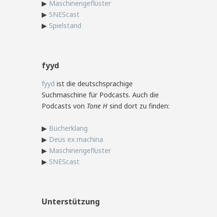
▶
Maschinengeflüster
▶
SNEScast
▶
Spielstand
fyyd
fyyd
ist die deutschsprachige
Suchmaschine für Podcasts. Auch die
Podcasts von
Tone H
sind dort zu finden:
▶
Bücherklang
▶
Deus ex machina
▶
Maschinengeflüster
▶
SNEScast
Unterstützung