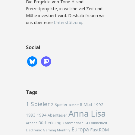
Die Projekte von Tone H sind
Freizeitprojekte, in welche viel Zeit und
Mühe investiert wird. Deshalb freuen wir
uns über eure
Unterstützung
.
Social
Tags
1 Spieler
2 Spieler
8 Mbit
1992
4 Mbit
Anna Lisa
1993
1994
Abenteuer
Bücherklang
Arcade
Commodore 64
Dunkelheit
Europa
FastROM
Electronic Gaming Monthly