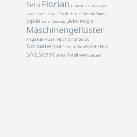
Florian
Felix
Freiheit
Freude
Game
Geschichte
Glück
Hoffnung
Genie
Geheimnis
Japan
Liebe
Magie
Lesung
Leben
Maschinengeflüster
Musik
Nintendo
Mega Fun
Mut
NES
Nordamerika
SlowROM
SNES
Podcast
SNEScast
Total!
Welt
SRAM
Zukunft