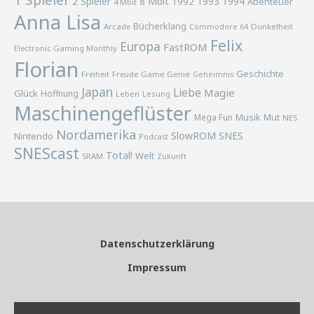
1 Spieler
2 Spieler
8 Mbit
1993
1994
1992
Abenteuer
4 Mbit
Anna Lisa
Bücherklang
Arcade
Commodore 64
Dunkelheit
Felix
Europa
FastROM
Electronic Gaming Monthly
Florian
Geschichte
Freiheit
Freude
Game Genie
Geheimnis
Japan
Liebe
Magie
Glück
Hoffnung
Lesung
Leben
Maschinengeflüster
Musik
Mega Fun
Mut
NES
Nordamerika
SlowROM
SNES
Nintendo
Podcast
SNEScast
Total!
Welt
SRAM
Zukunft
Datenschutzerklärung
Impressum