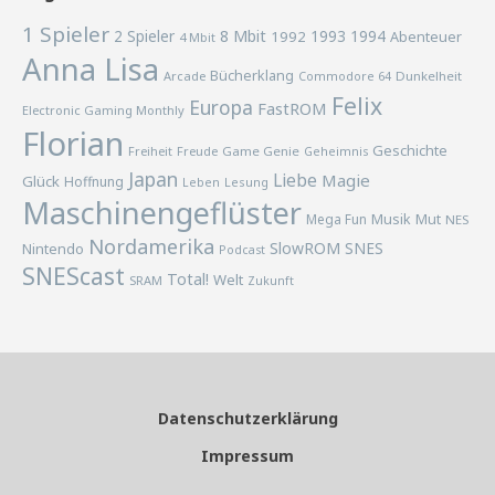
1 Spieler
2 Spieler
8 Mbit
1993
1994
1992
Abenteuer
4 Mbit
Anna Lisa
Bücherklang
Arcade
Commodore 64
Dunkelheit
Felix
Europa
FastROM
Electronic Gaming Monthly
Florian
Geschichte
Freiheit
Freude
Game Genie
Geheimnis
Japan
Liebe
Magie
Glück
Hoffnung
Lesung
Leben
Maschinengeflüster
Musik
Mega Fun
Mut
NES
Nordamerika
SlowROM
SNES
Nintendo
Podcast
SNEScast
Total!
Welt
SRAM
Zukunft
Datenschutzerklärung
Impressum