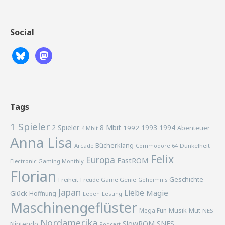
Social
Tags
1 Spieler
2 Spieler
8 Mbit
1993
1994
1992
Abenteuer
4 Mbit
Anna Lisa
Bücherklang
Arcade
Commodore 64
Dunkelheit
Felix
Europa
FastROM
Electronic Gaming Monthly
Florian
Geschichte
Freiheit
Freude
Game Genie
Geheimnis
Japan
Liebe
Magie
Glück
Hoffnung
Lesung
Leben
Maschinengeflüster
Musik
Mega Fun
Mut
NES
Nordamerika
SlowROM
SNES
Nintendo
Podcast