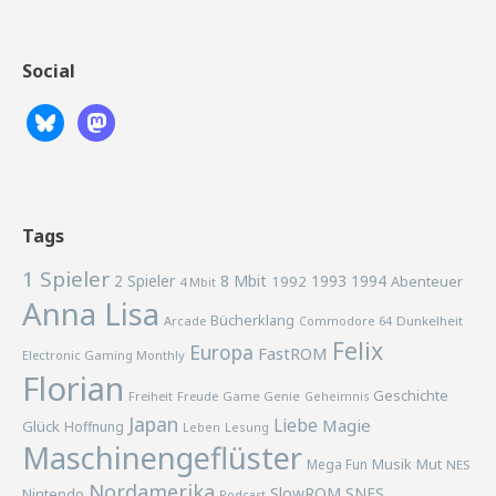
Social
Tags
1 Spieler
2 Spieler
8 Mbit
1993
1994
1992
Abenteuer
4 Mbit
Anna Lisa
Bücherklang
Arcade
Commodore 64
Dunkelheit
Felix
Europa
FastROM
Electronic Gaming Monthly
Florian
Geschichte
Freiheit
Freude
Game Genie
Geheimnis
Japan
Liebe
Magie
Glück
Hoffnung
Lesung
Leben
Maschinengeflüster
Musik
Mega Fun
Mut
NES
Nordamerika
SlowROM
SNES
Nintendo
Podcast