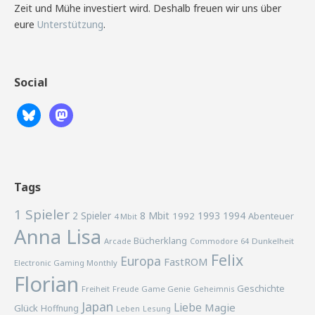
Zeit und Mühe investiert wird. Deshalb freuen wir uns über
eure
Unterstützung
.
Social
Tags
1 Spieler
2 Spieler
8 Mbit
1993
1994
1992
Abenteuer
4 Mbit
Anna Lisa
Bücherklang
Arcade
Commodore 64
Dunkelheit
Felix
Europa
FastROM
Electronic Gaming Monthly
Florian
Geschichte
Freiheit
Freude
Game Genie
Geheimnis
Japan
Liebe
Magie
Glück
Hoffnung
Lesung
Leben