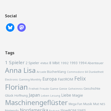
Social
Tags
1 Spieler
2 Spieler
8 Mbit
1993
1994
1992
Abenteuer
4 Mbit
Anna Lisa
Bücherklang
Arcade
Commodore 64
Dunkelheit
Felix
Europa
FastROM
Electronic Gaming Monthly
Florian
Geschichte
Freiheit
Freude
Game Genie
Geheimnis
Japan
Liebe
Magie
Glück
Hoffnung
Lesung
Leben
Maschinengeflüster
Musik
Mega Fun
Mut
NES
Nordamerika
SlowROM
SNES
Nintendo
Podcast