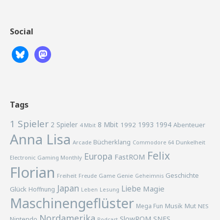
Social
Tags
1 Spieler
2 Spieler
8 Mbit
1993
1994
1992
Abenteuer
4 Mbit
Anna Lisa
Bücherklang
Arcade
Commodore 64
Dunkelheit
Felix
Europa
FastROM
Electronic Gaming Monthly
Florian
Geschichte
Freiheit
Freude
Game Genie
Geheimnis
Japan
Liebe
Magie
Glück
Hoffnung
Lesung
Leben
Maschinengeflüster
Musik
Mega Fun
Mut
NES
Nordamerika
SlowROM
SNES
Nintendo
Podcast