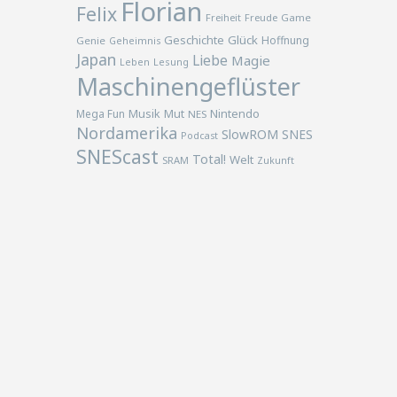
Florian
Felix
Freiheit
Freude
Game
Geschichte
Glück
Hoffnung
Genie
Geheimnis
Japan
Liebe
Magie
Lesung
Leben
Maschinengeflüster
Musik
Nintendo
Mega Fun
Mut
NES
Nordamerika
SlowROM
SNES
Podcast
SNEScast
Total!
Welt
SRAM
Zukunft