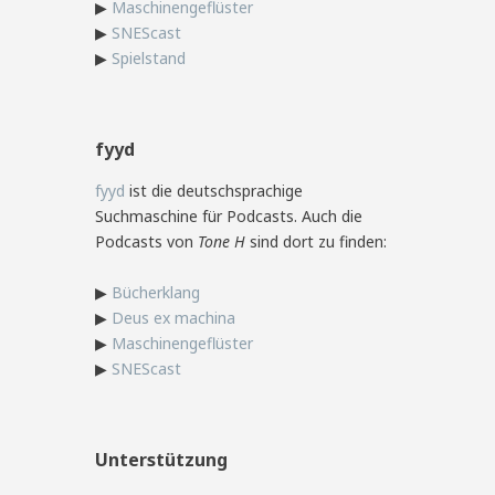
▶
Maschinengeflüster
▶
SNEScast
▶
Spielstand
fyyd
fyyd
ist die deutschsprachige
Suchmaschine für Podcasts. Auch die
Podcasts von
Tone H
sind dort zu finden:
▶
Bücherklang
▶
Deus ex machina
▶
Maschinengeflüster
▶
SNEScast
Unterstützung