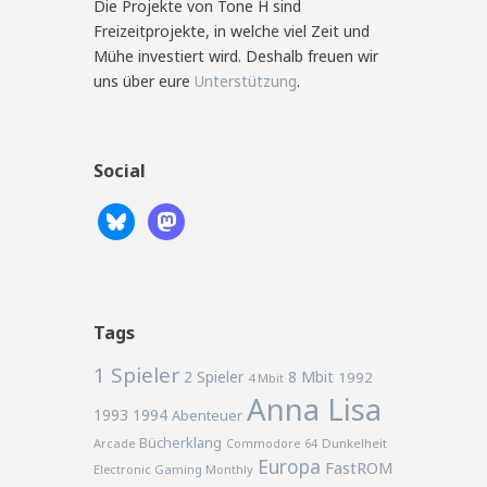
Die Projekte von Tone H sind
Freizeitprojekte, in welche viel Zeit und
Mühe investiert wird. Deshalb freuen wir
uns über eure
Unterstützung
.
Social
Tags
1 Spieler
2 Spieler
8 Mbit
1992
4 Mbit
Anna Lisa
1993
1994
Abenteuer
Bücherklang
Arcade
Commodore 64
Dunkelheit
Europa
FastROM
Electronic Gaming Monthly