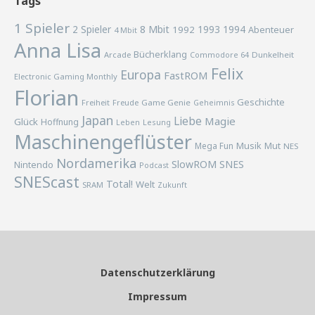
Tags
1 Spieler
2 Spieler
8 Mbit
1993
1994
1992
Abenteuer
4 Mbit
Anna Lisa
Bücherklang
Arcade
Commodore 64
Dunkelheit
Felix
Europa
FastROM
Electronic Gaming Monthly
Florian
Geschichte
Freiheit
Freude
Game Genie
Geheimnis
Japan
Liebe
Magie
Glück
Hoffnung
Lesung
Leben
Maschinengeflüster
Musik
Mega Fun
Mut
NES
Nordamerika
SlowROM
SNES
Nintendo
Podcast
SNEScast
Total!
Welt
SRAM
Zukunft
Datenschutzerklärung
Impressum