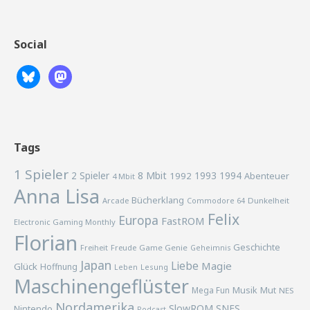
Social
Tags
1 Spieler
2 Spieler
8 Mbit
1993
1994
1992
Abenteuer
4 Mbit
Anna Lisa
Bücherklang
Arcade
Commodore 64
Dunkelheit
Felix
Europa
FastROM
Electronic Gaming Monthly
Florian
Geschichte
Freiheit
Freude
Game Genie
Geheimnis
Japan
Liebe
Magie
Glück
Hoffnung
Lesung
Leben
Maschinengeflüster
Musik
Mega Fun
Mut
NES
Nordamerika
SlowROM
SNES
Nintendo
Podcast