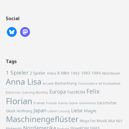
Social
Tags
1 Spieler
2 Spieler
8 Mbit
1993
1994
1992
Abenteuer
4 Mbit
Anna Lisa
Bücherklang
Arcade
Commodore 64
Dunkelheit
Felix
Europa
FastROM
Electronic Gaming Monthly
Florian
Geschichte
Freiheit
Freude
Game Genie
Geheimnis
Japan
Liebe
Magie
Glück
Hoffnung
Lesung
Leben
Maschinengeflüster
Musik
Mega Fun
Mut
NES
Nordamerika
SlowROM
SNES
Nintendo
Podcast