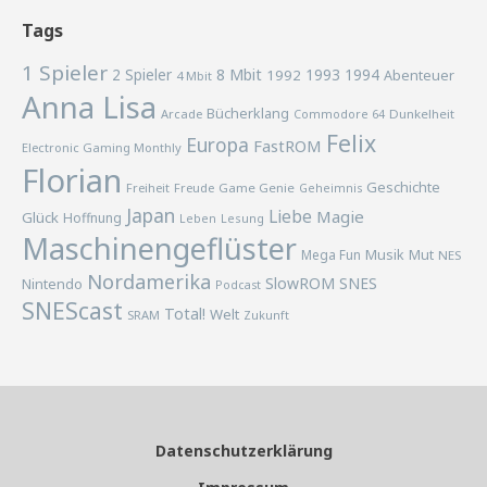
Tags
1 Spieler
2 Spieler
8 Mbit
1993
1994
1992
Abenteuer
4 Mbit
Anna Lisa
Bücherklang
Arcade
Commodore 64
Dunkelheit
Felix
Europa
FastROM
Electronic Gaming Monthly
Florian
Geschichte
Freiheit
Freude
Game Genie
Geheimnis
Japan
Liebe
Magie
Glück
Hoffnung
Lesung
Leben
Maschinengeflüster
Musik
Mega Fun
Mut
NES
Nordamerika
SlowROM
SNES
Nintendo
Podcast
SNEScast
Total!
Welt
SRAM
Zukunft
Datenschutzerklärung