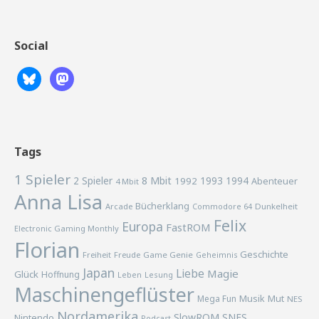
Social
Tags
1 Spieler
2 Spieler
8 Mbit
1993
1994
1992
Abenteuer
4 Mbit
Anna Lisa
Bücherklang
Arcade
Commodore 64
Dunkelheit
Felix
Europa
FastROM
Electronic Gaming Monthly
Florian
Geschichte
Freiheit
Freude
Game Genie
Geheimnis
Japan
Liebe
Magie
Glück
Hoffnung
Lesung
Leben
Maschinengeflüster
Musik
Mega Fun
Mut
NES
Nordamerika
SlowROM
SNES
Nintendo
Podcast