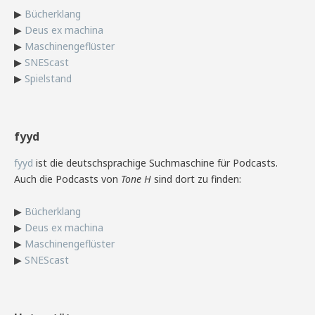
▶
Bücherklang
▶
Deus ex machina
▶
Maschinengeflüster
▶
SNEScast
▶
Spielstand
fyyd
fyyd
ist die deutschsprachige Suchmaschine für Podcasts.
Auch die Podcasts von
Tone H
sind dort zu finden:
▶
Bücherklang
▶
Deus ex machina
▶
Maschinengeflüster
▶
SNEScast