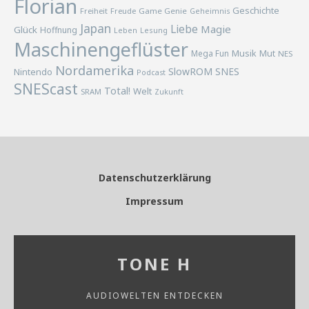
Florian
Geschichte
Freiheit
Freude
Game Genie
Geheimnis
Japan
Liebe
Magie
Glück
Hoffnung
Lesung
Leben
Maschinengeflüster
Musik
Mega Fun
Mut
NES
Nordamerika
SlowROM
SNES
Nintendo
Podcast
SNEScast
Total!
Welt
SRAM
Zukunft
Datenschutzerklärung
Impressum
TONE H
AUDIOWELTEN ENTDECKEN