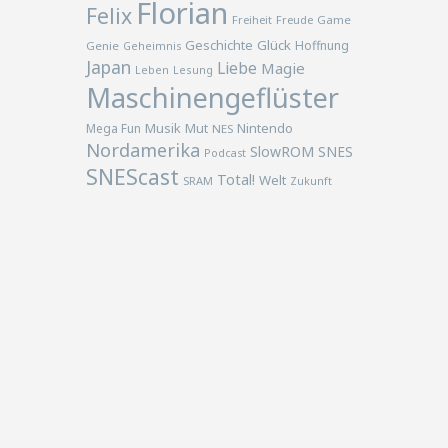
Florian
Felix
Freiheit
Freude
Game
Geschichte
Glück
Hoffnung
Genie
Geheimnis
Japan
Liebe
Magie
Lesung
Leben
Maschinengeflüster
Musik
Nintendo
Mega Fun
Mut
NES
Nordamerika
SlowROM
SNES
Podcast
SNEScast
Total!
Welt
SRAM
Zukunft