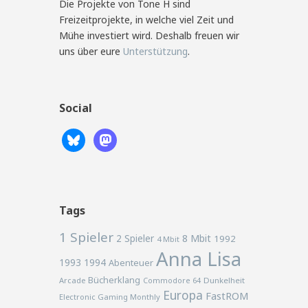
Die Projekte von Tone H sind
Freizeitprojekte, in welche viel Zeit und
Mühe investiert wird. Deshalb freuen wir
uns über eure
Unterstützung
.
Social
Tags
1 Spieler
2 Spieler
8 Mbit
1992
4 Mbit
Anna Lisa
1993
1994
Abenteuer
Bücherklang
Arcade
Commodore 64
Dunkelheit
Europa
FastROM
Electronic Gaming Monthly