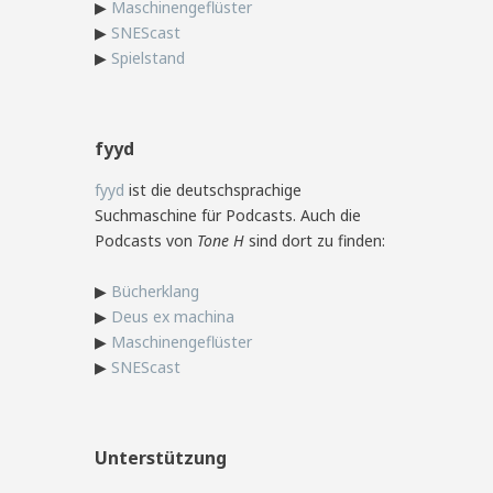
▶
Maschinengeflüster
▶
SNEScast
▶
Spielstand
fyyd
fyyd
ist die deutschsprachige
Suchmaschine für Podcasts. Auch die
Podcasts von
Tone H
sind dort zu finden:
▶
Bücherklang
▶
Deus ex machina
▶
Maschinengeflüster
▶
SNEScast
Unterstützung