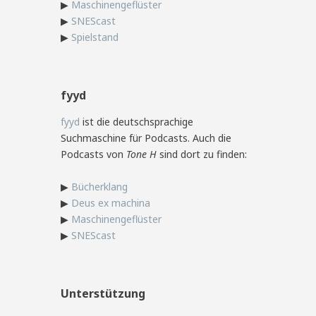
▶
Maschinengeflüster
▶
SNEScast
▶
Spielstand
fyyd
fyyd
ist die deutschsprachige
Suchmaschine für Podcasts. Auch die
Podcasts von
Tone H
sind dort zu finden:
▶
Bücherklang
▶
Deus ex machina
▶
Maschinengeflüster
▶
SNEScast
Unterstützung