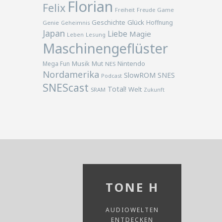
Florian
Felix
Freiheit
Freude
Game
Geschichte
Glück
Hoffnung
Genie
Geheimnis
Japan
Liebe
Magie
Lesung
Leben
Maschinengeflüster
Musik
Nintendo
Mega Fun
Mut
NES
Nordamerika
SlowROM
SNES
Podcast
SNEScast
Total!
Welt
SRAM
Zukunft
TONE H
AUDIOWELTEN
ENTDECKEN