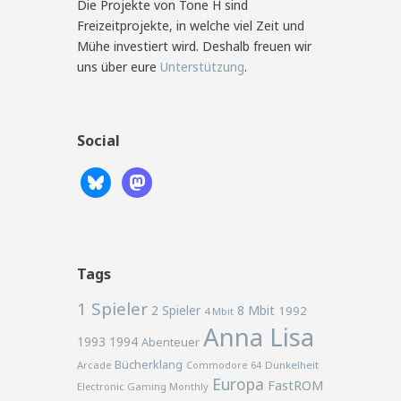
Die Projekte von Tone H sind
Freizeitprojekte, in welche viel Zeit und
Mühe investiert wird. Deshalb freuen wir
uns über eure
Unterstützung
.
Social
Tags
1 Spieler
2 Spieler
8 Mbit
1992
4 Mbit
Anna Lisa
1993
1994
Abenteuer
Bücherklang
Arcade
Commodore 64
Dunkelheit
Europa
FastROM
Electronic Gaming Monthly