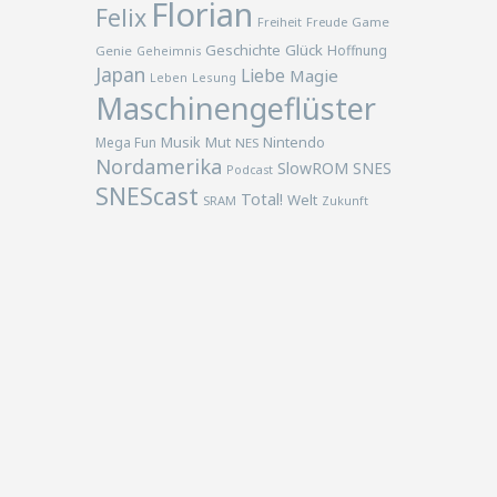
Florian
Felix
Freiheit
Freude
Game
Geschichte
Glück
Hoffnung
Genie
Geheimnis
Japan
Liebe
Magie
Lesung
Leben
Maschinengeflüster
Musik
Nintendo
Mega Fun
Mut
NES
Nordamerika
SlowROM
SNES
Podcast
SNEScast
Total!
Welt
SRAM
Zukunft