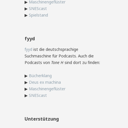
▶
Maschinengeflüster
▶
SNEScast
▶
Spielstand
fyyd
fyyd
ist die deutschsprachige
Suchmaschine für Podcasts. Auch die
Podcasts von
Tone H
sind dort zu finden:
▶
Bücherklang
▶
Deus ex machina
▶
Maschinengeflüster
▶
SNEScast
Unterstützung