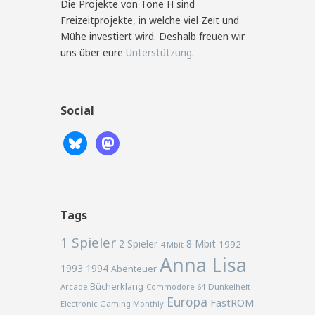
Die Projekte von Tone H sind
Freizeitprojekte, in welche viel Zeit und
Mühe investiert wird. Deshalb freuen wir
uns über eure
Unterstützung
.
Social
Tags
1 Spieler
2 Spieler
8 Mbit
1992
4 Mbit
Anna Lisa
1993
1994
Abenteuer
Bücherklang
Arcade
Commodore 64
Dunkelheit
Europa
FastROM
Electronic Gaming Monthly