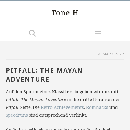
Tone H
4. MÄRZ 2022
PITFALL: THE MAYAN
ADVENTURE
Auf den Spuren eines Klassikers begeben wir uns mit
Pitfall: The Mayan Adventure
in die dritte Iteration der
Pitfall
-Serie. Die
Retro Achievements
,
Romhacks
und
Speedruns
sind entsprechend verlinkt.
Ihr habt Feedback zu Episode? Dann schreibt doch