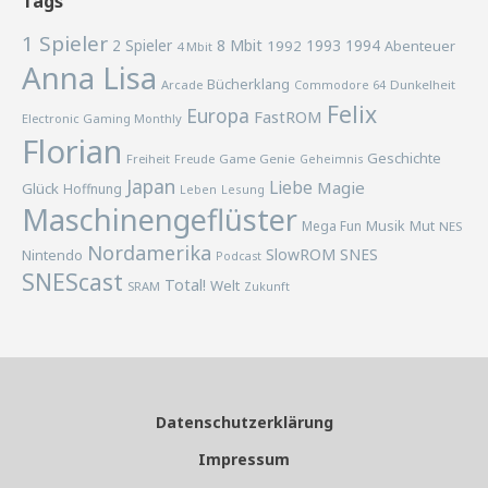
Tags
1 Spieler
2 Spieler
8 Mbit
1993
1994
1992
Abenteuer
4 Mbit
Anna Lisa
Bücherklang
Arcade
Commodore 64
Dunkelheit
Felix
Europa
FastROM
Electronic Gaming Monthly
Florian
Geschichte
Freiheit
Freude
Game Genie
Geheimnis
Japan
Liebe
Magie
Glück
Hoffnung
Lesung
Leben
Maschinengeflüster
Musik
Mega Fun
Mut
NES
Nordamerika
SlowROM
SNES
Nintendo
Podcast
SNEScast
Total!
Welt
SRAM
Zukunft
Datenschutzerklärung
Impressum