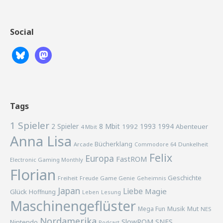
Social
Tags
1 Spieler
2 Spieler
8 Mbit
1993
1994
1992
Abenteuer
4 Mbit
Anna Lisa
Bücherklang
Arcade
Commodore 64
Dunkelheit
Felix
Europa
FastROM
Electronic Gaming Monthly
Florian
Geschichte
Freiheit
Freude
Game Genie
Geheimnis
Japan
Liebe
Magie
Glück
Hoffnung
Lesung
Leben
Maschinengeflüster
Musik
Mega Fun
Mut
NES
Nordamerika
SlowROM
SNES
Nintendo
Podcast