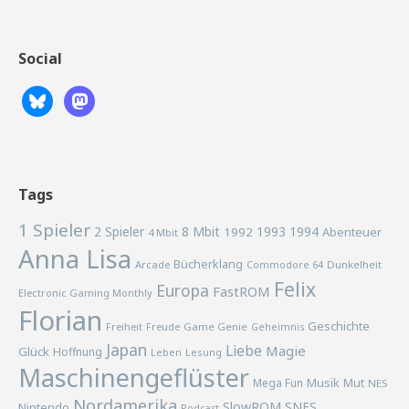
Social
Tags
1 Spieler
2 Spieler
8 Mbit
1993
1994
1992
Abenteuer
4 Mbit
Anna Lisa
Bücherklang
Arcade
Commodore 64
Dunkelheit
Felix
Europa
FastROM
Electronic Gaming Monthly
Florian
Geschichte
Freiheit
Freude
Game Genie
Geheimnis
Japan
Liebe
Magie
Glück
Hoffnung
Lesung
Leben
Maschinengeflüster
Musik
Mega Fun
Mut
NES
Nordamerika
SlowROM
SNES
Nintendo
Podcast