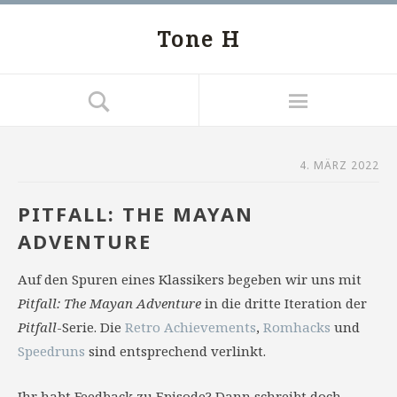
Tone H
4. MÄRZ 2022
PITFALL: THE MAYAN
ADVENTURE
Auf den Spuren eines Klassikers begeben wir uns mit
Pitfall: The Mayan Adventure
in die dritte Iteration der
Pitfall
-Serie. Die
Retro Achievements
,
Romhacks
und
Speedruns
sind entsprechend verlinkt.
Ihr habt Feedback zu Episode? Dann schreibt doch