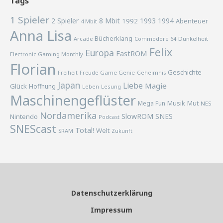
Tags
1 Spieler
2 Spieler
8 Mbit
1993
1994
1992
Abenteuer
4 Mbit
Anna Lisa
Bücherklang
Arcade
Commodore 64
Dunkelheit
Felix
Europa
FastROM
Electronic Gaming Monthly
Florian
Geschichte
Freiheit
Freude
Game Genie
Geheimnis
Japan
Liebe
Magie
Glück
Hoffnung
Lesung
Leben
Maschinengeflüster
Musik
Mega Fun
Mut
NES
Nordamerika
SlowROM
SNES
Nintendo
Podcast
SNEScast
Total!
Welt
SRAM
Zukunft
Datenschutzerklärung
Impressum