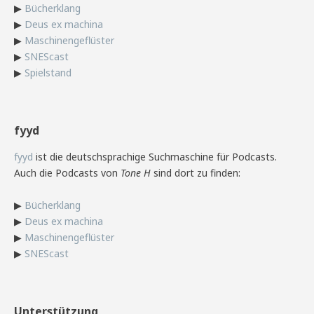
▶
Bücherklang
▶
Deus ex machina
▶
Maschinengeflüster
▶
SNEScast
▶
Spielstand
fyyd
fyyd
ist die deutschsprachige Suchmaschine für Podcasts.
Auch die Podcasts von
Tone H
sind dort zu finden:
▶
Bücherklang
▶
Deus ex machina
▶
Maschinengeflüster
▶
SNEScast
Unterstützung