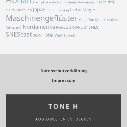
Florian
Geschichte
Freiheit
Freude
Game Genie
Geheimnis
Japan
Liebe
Magie
Glück
Hoffnung
Lesung
Leben
Maschinengeflüster
Musik
Mega Fun
Mut
NES
Nordamerika
SlowROM
SNES
Nintendo
Podcast
SNEScast
Total!
Welt
SRAM
Zukunft
Datenschutzerklärung
Impressum
TONE H
AUDIOWELTEN ENTDECKEN