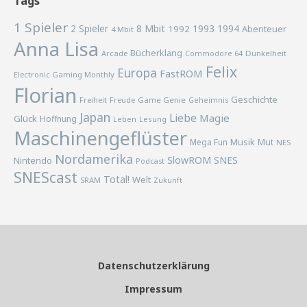
Tags
1 Spieler
2 Spieler
8 Mbit
1993
1994
1992
Abenteuer
4 Mbit
Anna Lisa
Bücherklang
Arcade
Commodore 64
Dunkelheit
Felix
Europa
FastROM
Electronic Gaming Monthly
Florian
Geschichte
Freiheit
Freude
Game Genie
Geheimnis
Japan
Liebe
Magie
Glück
Hoffnung
Lesung
Leben
Maschinengeflüster
Musik
Mega Fun
Mut
NES
Nordamerika
SlowROM
SNES
Nintendo
Podcast
SNEScast
Total!
Welt
SRAM
Zukunft
Datenschutzerklärung
Impressum