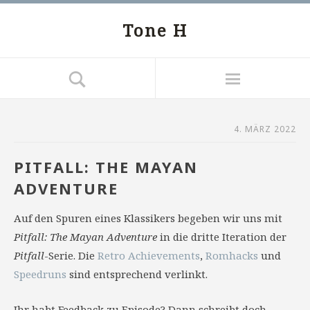
Tone H
4. MÄRZ 2022
PITFALL: THE MAYAN
ADVENTURE
Auf den Spuren eines Klassikers begeben wir uns mit
Pitfall: The Mayan Adventure
in die dritte Iteration der
Pitfall
-Serie. Die
Retro Achievements
,
Romhacks
und
Speedruns
sind entsprechend verlinkt.
Ihr habt Feedback zu Episode? Dann schreibt doch