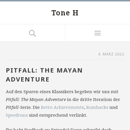
Tone H
4. MÄRZ 2022
PITFALL: THE MAYAN
ADVENTURE
Auf den Spuren eines Klassikers begeben wir uns mit
Pitfall: The Mayan Adventure
in die dritte Iteration der
Pitfall
-Serie. Die
Retro Achievements
,
Romhacks
und
Speedruns
sind entsprechend verlinkt.
Ihr habt Feedback zu Episode? Dann schreibt doch