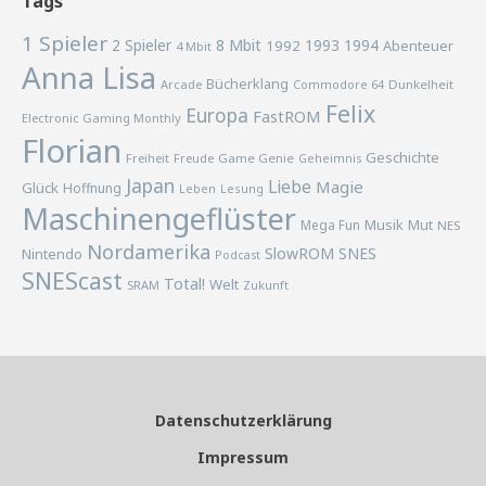
Tags
1 Spieler
2 Spieler
8 Mbit
1993
1994
1992
Abenteuer
4 Mbit
Anna Lisa
Bücherklang
Arcade
Commodore 64
Dunkelheit
Felix
Europa
FastROM
Electronic Gaming Monthly
Florian
Geschichte
Freiheit
Freude
Game Genie
Geheimnis
Japan
Liebe
Magie
Glück
Hoffnung
Lesung
Leben
Maschinengeflüster
Musik
Mega Fun
Mut
NES
Nordamerika
SlowROM
SNES
Nintendo
Podcast
SNEScast
Total!
Welt
SRAM
Zukunft
Datenschutzerklärung
Impressum