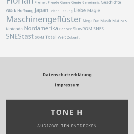
Florian
Geschichte
Freiheit
Freude
Game Genie
Geheimnis
Japan
Liebe
Magie
Glück
Hoffnung
Lesung
Leben
Maschinengeflüster
Musik
Mega Fun
Mut
NES
Nordamerika
SlowROM
SNES
Nintendo
Podcast
SNEScast
Total!
Welt
SRAM
Zukunft
Datenschutzerklärung
Impressum
TONE H
AUDIOWELTEN ENTDECKEN