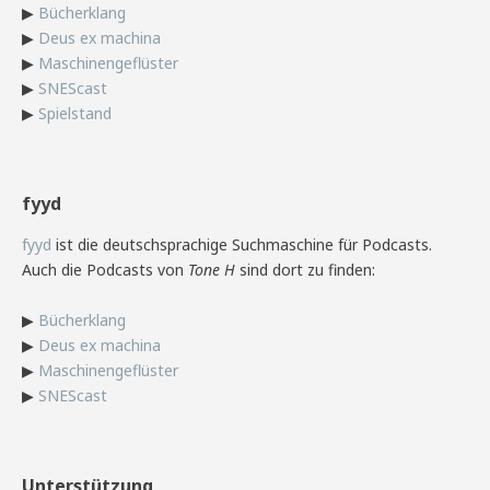
▶
Bücherklang
▶
Deus ex machina
▶
Maschinengeflüster
▶
SNEScast
▶
Spielstand
fyyd
fyyd
ist die deutschsprachige Suchmaschine für Podcasts.
Auch die Podcasts von
Tone H
sind dort zu finden:
▶
Bücherklang
▶
Deus ex machina
▶
Maschinengeflüster
▶
SNEScast
Unterstützung