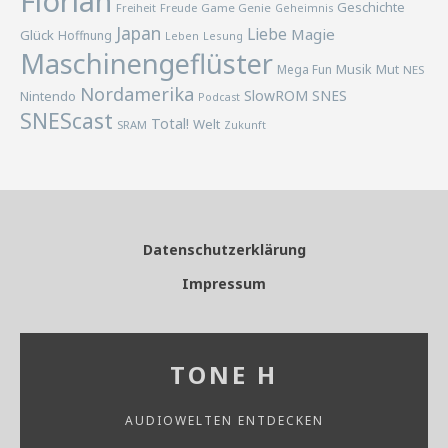
Florian
Geschichte
Freiheit
Freude
Game Genie
Geheimnis
Japan
Liebe
Magie
Glück
Hoffnung
Lesung
Leben
Maschinengeflüster
Musik
Mega Fun
Mut
NES
Nordamerika
SlowROM
SNES
Nintendo
Podcast
SNEScast
Total!
Welt
SRAM
Zukunft
Datenschutzerklärung
Impressum
TONE H
AUDIOWELTEN ENTDECKEN