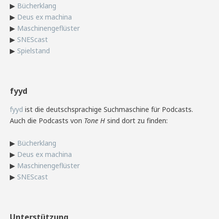
▶
Bücherklang
▶
Deus ex machina
▶
Maschinengeflüster
▶
SNEScast
▶
Spielstand
fyyd
fyyd
ist die deutschsprachige Suchmaschine für Podcasts.
Auch die Podcasts von
Tone H
sind dort zu finden:
▶
Bücherklang
▶
Deus ex machina
▶
Maschinengeflüster
▶
SNEScast
Unterstützung