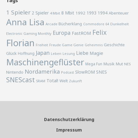
Tags
1 Spieler
2 Spieler
8 Mbit
1993
1994
1992
Abenteuer
4 Mbit
Anna Lisa
Bücherklang
Arcade
Commodore 64
Dunkelheit
Felix
Europa
FastROM
Electronic Gaming Monthly
Florian
Geschichte
Freiheit
Freude
Game Genie
Geheimnis
Japan
Liebe
Magie
Glück
Hoffnung
Lesung
Leben
Maschinengeflüster
Musik
Mega Fun
Mut
NES
Nordamerika
SlowROM
SNES
Nintendo
Podcast
SNEScast
Total!
Welt
SRAM
Zukunft
Datenschutzerklärung
Impressum