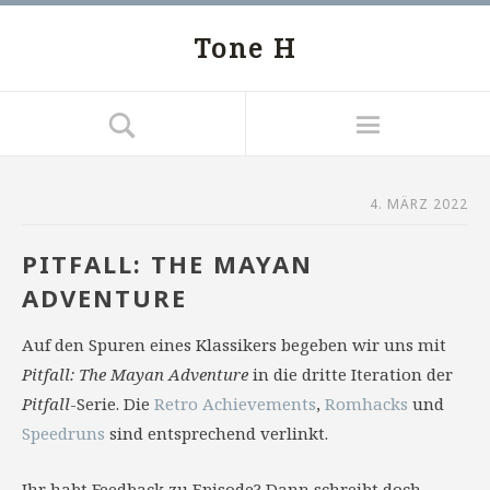
Tone H
4. MÄRZ 2022
PITFALL: THE MAYAN
ADVENTURE
Auf den Spuren eines Klassikers begeben wir uns mit
Pitfall: The Mayan Adventure
in die dritte Iteration der
Pitfall
-Serie. Die
Retro Achievements
,
Romhacks
und
Speedruns
sind entsprechend verlinkt.
Ihr habt Feedback zu Episode? Dann schreibt doch