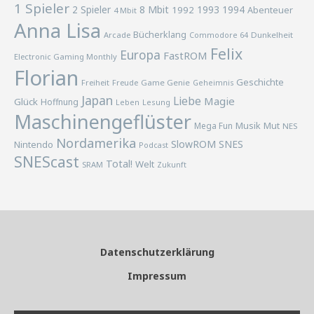
1 Spieler
2 Spieler
8 Mbit
1993
1994
1992
Abenteuer
4 Mbit
Anna Lisa
Bücherklang
Arcade
Commodore 64
Dunkelheit
Felix
Europa
FastROM
Electronic Gaming Monthly
Florian
Geschichte
Freiheit
Freude
Game Genie
Geheimnis
Japan
Liebe
Magie
Glück
Hoffnung
Lesung
Leben
Maschinengeflüster
Musik
Mega Fun
Mut
NES
Nordamerika
SlowROM
SNES
Nintendo
Podcast
SNEScast
Total!
Welt
SRAM
Zukunft
Datenschutzerklärung
Impressum