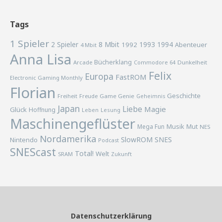
Tags
1 Spieler
2 Spieler
8 Mbit
1993
1994
1992
Abenteuer
4 Mbit
Anna Lisa
Bücherklang
Arcade
Commodore 64
Dunkelheit
Felix
Europa
FastROM
Electronic Gaming Monthly
Florian
Geschichte
Freiheit
Freude
Game Genie
Geheimnis
Japan
Liebe
Magie
Glück
Hoffnung
Lesung
Leben
Maschinengeflüster
Musik
Mega Fun
Mut
NES
Nordamerika
SlowROM
SNES
Nintendo
Podcast
SNEScast
Total!
Welt
SRAM
Zukunft
Datenschutzerklärung