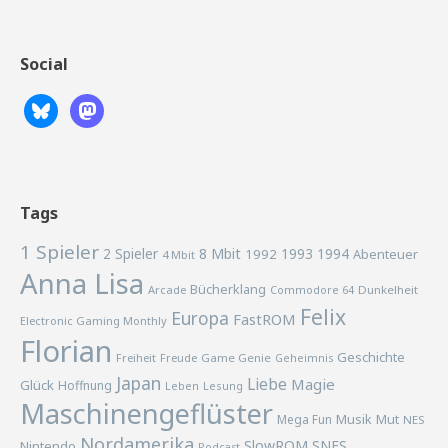
Social
Tags
1 Spieler
2 Spieler
8 Mbit
1993
1994
1992
Abenteuer
4 Mbit
Anna Lisa
Bücherklang
Arcade
Commodore 64
Dunkelheit
Felix
Europa
FastROM
Electronic Gaming Monthly
Florian
Geschichte
Freiheit
Freude
Game Genie
Geheimnis
Japan
Liebe
Magie
Glück
Hoffnung
Lesung
Leben
Maschinengeflüster
Musik
Mega Fun
Mut
NES
Nordamerika
SlowROM
SNES
Nintendo
Podcast