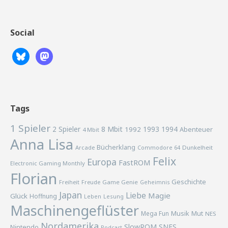
Social
Tags
1 Spieler
2 Spieler
8 Mbit
1993
1994
1992
Abenteuer
4 Mbit
Anna Lisa
Bücherklang
Arcade
Commodore 64
Dunkelheit
Felix
Europa
FastROM
Electronic Gaming Monthly
Florian
Geschichte
Freiheit
Freude
Game Genie
Geheimnis
Japan
Liebe
Magie
Glück
Hoffnung
Lesung
Leben
Maschinengeflüster
Musik
Mega Fun
Mut
NES
Nordamerika
SlowROM
SNES
Nintendo
Podcast