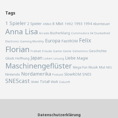
Tags
1 Spieler
2 Spieler
8 Mbit
1993
1994
1992
Abenteuer
4 Mbit
Anna Lisa
Bücherklang
Arcade
Commodore 64
Dunkelheit
Felix
Europa
FastROM
Electronic Gaming Monthly
Florian
Geschichte
Freiheit
Freude
Game Genie
Geheimnis
Japan
Liebe
Magie
Glück
Hoffnung
Lesung
Leben
Maschinengeflüster
Musik
Mega Fun
Mut
NES
Nordamerika
SlowROM
SNES
Nintendo
Podcast
SNEScast
Total!
Welt
SRAM
Zukunft
Datenschutzerklärung