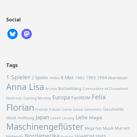
Social
Tags
1 Spieler
2 Spieler
8 Mbit
1993
1994
1992
Abenteuer
4 Mbit
Anna Lisa
Bücherklang
Arcade
Commodore 64
Dunkelheit
Felix
Europa
FastROM
Electronic Gaming Monthly
Florian
Geschichte
Freiheit
Freude
Game Genie
Geheimnis
Japan
Liebe
Magie
Glück
Hoffnung
Lesung
Leben
Maschinengeflüster
Musik
Mega Fun
Mut
NES
Nordamerika
SlowROM
SNES
Nintendo
Podcast