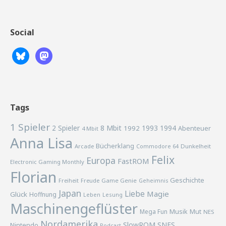
Social
Tags
1 Spieler
2 Spieler
8 Mbit
1993
1994
1992
Abenteuer
4 Mbit
Anna Lisa
Bücherklang
Arcade
Commodore 64
Dunkelheit
Felix
Europa
FastROM
Electronic Gaming Monthly
Florian
Geschichte
Freiheit
Freude
Game Genie
Geheimnis
Japan
Liebe
Magie
Glück
Hoffnung
Lesung
Leben
Maschinengeflüster
Musik
Mega Fun
Mut
NES
Nordamerika
SlowROM
SNES
Nintendo
Podcast