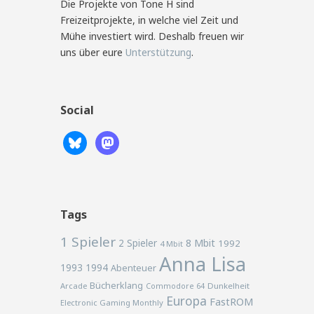
Die Projekte von Tone H sind
Freizeitprojekte, in welche viel Zeit und
Mühe investiert wird. Deshalb freuen wir
uns über eure
Unterstützung
.
Social
Tags
1 Spieler
2 Spieler
8 Mbit
1992
4 Mbit
Anna Lisa
1993
1994
Abenteuer
Bücherklang
Arcade
Commodore 64
Dunkelheit
Europa
FastROM
Electronic Gaming Monthly