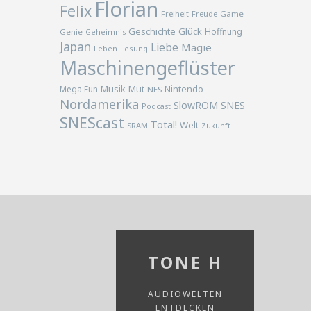
Florian
Felix
Freiheit
Freude
Game
Geschichte
Glück
Hoffnung
Genie
Geheimnis
Japan
Liebe
Magie
Lesung
Leben
Maschinengeflüster
Musik
Nintendo
Mega Fun
Mut
NES
Nordamerika
SlowROM
SNES
Podcast
SNEScast
Total!
Welt
SRAM
Zukunft
TONE H
AUDIOWELTEN
ENTDECKEN