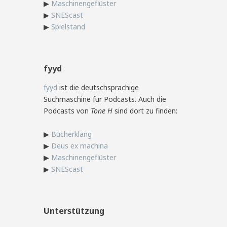
▶
Maschinengeflüster
▶
SNEScast
▶
Spielstand
fyyd
fyyd
ist die deutschsprachige
Suchmaschine für Podcasts. Auch die
Podcasts von
Tone H
sind dort zu finden:
▶
Bücherklang
▶
Deus ex machina
▶
Maschinengeflüster
▶
SNEScast
Unterstützung