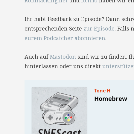
Romhacking.net
und
itch.io
haben wir en
Ihr habt Feedback zu Episode? Dann sch
entsprechenden Seite
zur Episode
. Falls
eurem Podcatcher abonnieren
.
Auch auf
Mastodon
sind wir zu finden. 
hinterlassen oder uns direkt
unterstütz