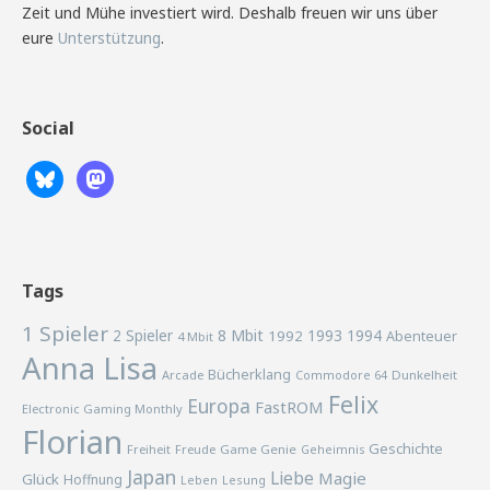
Zeit und Mühe investiert wird. Deshalb freuen wir uns über
eure
Unterstützung
.
Social
Tags
1 Spieler
2 Spieler
8 Mbit
1993
1994
1992
Abenteuer
4 Mbit
Anna Lisa
Bücherklang
Arcade
Commodore 64
Dunkelheit
Felix
Europa
FastROM
Electronic Gaming Monthly
Florian
Geschichte
Freiheit
Freude
Game Genie
Geheimnis
Japan
Liebe
Magie
Glück
Hoffnung
Lesung
Leben