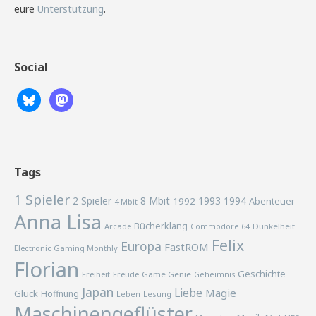
eure
Unterstützung
.
Social
Tags
1 Spieler
2 Spieler
8 Mbit
1993
1994
1992
Abenteuer
4 Mbit
Anna Lisa
Bücherklang
Arcade
Commodore 64
Dunkelheit
Felix
Europa
FastROM
Electronic Gaming Monthly
Florian
Geschichte
Freiheit
Freude
Game Genie
Geheimnis
Japan
Liebe
Magie
Glück
Hoffnung
Lesung
Leben
Maschinengeflüster