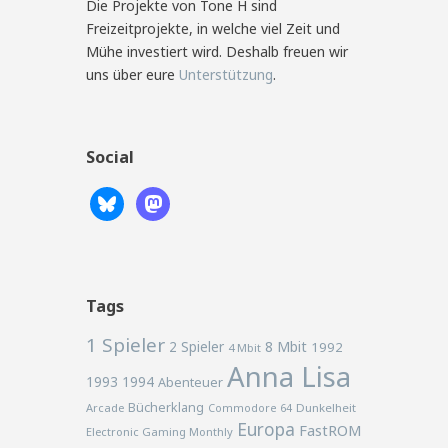
Die Projekte von Tone H sind
Freizeitprojekte, in welche viel Zeit und
Mühe investiert wird. Deshalb freuen wir
uns über eure
Unterstützung
.
Social
Tags
1 Spieler
2 Spieler
8 Mbit
1992
4 Mbit
Anna Lisa
1993
1994
Abenteuer
Bücherklang
Arcade
Commodore 64
Dunkelheit
Europa
FastROM
Electronic Gaming Monthly