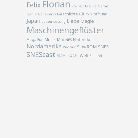
Florian
Felix
Freiheit
Freude
Game
Geschichte
Glück
Hoffnung
Genie
Geheimnis
Japan
Liebe
Magie
Lesung
Leben
Maschinengeflüster
Musik
Nintendo
Mega Fun
Mut
NES
Nordamerika
SlowROM
SNES
Podcast
SNEScast
Total!
Welt
SRAM
Zukunft