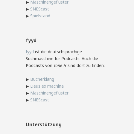
▶
Maschinengeflüster
▶
SNEScast
▶
Spielstand
fyyd
fyyd
ist die deutschsprachige
Suchmaschine für Podcasts. Auch die
Podcasts von
Tone H
sind dort zu finden:
▶
Bücherklang
▶
Deus ex machina
▶
Maschinengeflüster
▶
SNEScast
Unterstützung