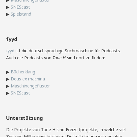
▶
SNEScast
▶
Spielstand
fyyd
fyyd
ist die deutschsprachige Suchmaschine für Podcasts.
Auch die Podcasts von
Tone H
sind dort zu finden:
▶
Bücherklang
▶
Deus ex machina
▶
Maschinengeflüster
▶
SNEScast
Unterstützung
Die Projekte von Tone H sind Freizeitprojekte, in welche viel
Zeit und Mühe investiert wird. Deshalb freuen wir uns über