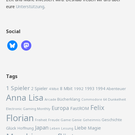
eure
Unterstützung
.
Social
Tags
1 Spieler
2 Spieler
8 Mbit
1993
1994
1992
Abenteuer
4 Mbit
Anna Lisa
Bücherklang
Arcade
Commodore 64
Dunkelheit
Felix
Europa
FastROM
Electronic Gaming Monthly
Florian
Geschichte
Freiheit
Freude
Game Genie
Geheimnis
Japan
Liebe
Magie
Glück
Hoffnung
Lesung
Leben