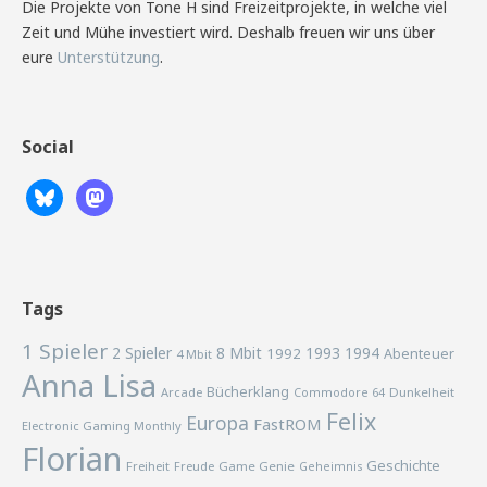
Die Projekte von Tone H sind Freizeitprojekte, in welche viel
Zeit und Mühe investiert wird. Deshalb freuen wir uns über
eure
Unterstützung
.
Social
Tags
1 Spieler
2 Spieler
8 Mbit
1993
1994
1992
Abenteuer
4 Mbit
Anna Lisa
Bücherklang
Arcade
Commodore 64
Dunkelheit
Felix
Europa
FastROM
Electronic Gaming Monthly
Florian
Geschichte
Freiheit
Freude
Game Genie
Geheimnis