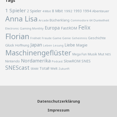
Tags
1 Spieler
2 Spieler
8 Mbit
1993
1994
1992
Abenteuer
4 Mbit
Anna Lisa
Bücherklang
Arcade
Commodore 64
Dunkelheit
Felix
Europa
FastROM
Electronic Gaming Monthly
Florian
Geschichte
Freiheit
Freude
Game Genie
Geheimnis
Japan
Liebe
Magie
Glück
Hoffnung
Lesung
Leben
Maschinengeflüster
Musik
Mega Fun
Mut
NES
Nordamerika
SlowROM
SNES
Nintendo
Podcast
SNEScast
Total!
Welt
SRAM
Zukunft
Datenschutzerklärung
Impressum