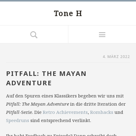
Tone H
4. MÄRZ 2022
PITFALL: THE MAYAN
ADVENTURE
Auf den Spuren eines Klassikers begeben wir uns mit
Pitfall: The Mayan Adventure
in die dritte Iteration der
Pitfall
-Serie. Die
Retro Achievements
,
Romhacks
und
Speedruns
sind entsprechend verlinkt.
Ihr habt Feedback zu Episode? Dann schreibt doch