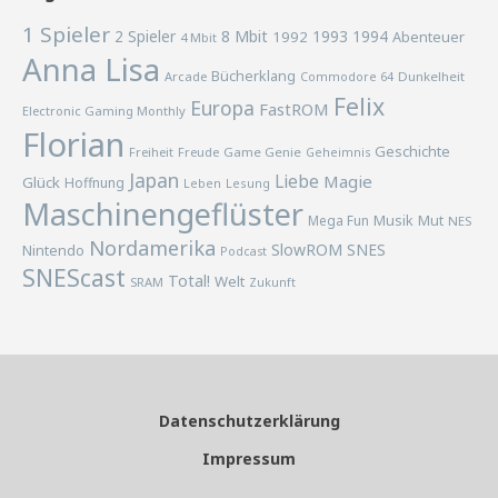
1 Spieler
2 Spieler
8 Mbit
1993
1994
1992
Abenteuer
4 Mbit
Anna Lisa
Bücherklang
Arcade
Commodore 64
Dunkelheit
Felix
Europa
FastROM
Electronic Gaming Monthly
Florian
Geschichte
Freiheit
Freude
Game Genie
Geheimnis
Japan
Liebe
Magie
Glück
Hoffnung
Lesung
Leben
Maschinengeflüster
Musik
Mega Fun
Mut
NES
Nordamerika
SlowROM
SNES
Nintendo
Podcast
SNEScast
Total!
Welt
SRAM
Zukunft
Datenschutzerklärung
Impressum